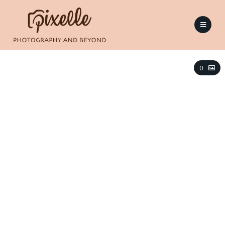
The Explorers
0